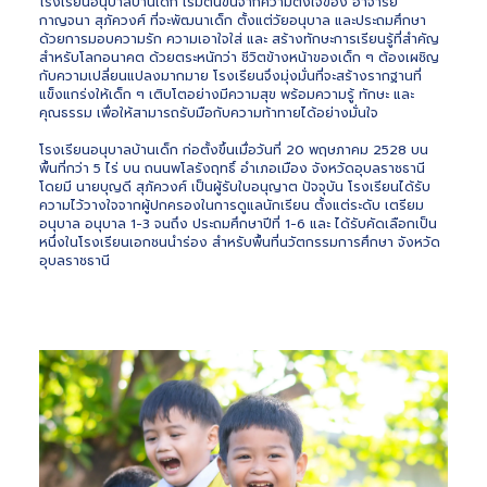
โรงเรียนอนุบาลบ้านเด็ก เริ่มต้นขึ้นจากความตั้งใจของ อาจารย์
กาญจนา สุภัควงศ์ ที่จะพัฒนาเด็ก ตั้งแต่วัยอนุบาล และประถมศึกษา
ด้วยการมอบความรัก ความเอาใจใส่ และ สร้างทักษะการเรียนรู้ที่สำคัญ
สำหรับโลกอนาคต ด้วยตระหนักว่า ชีวิตข้างหน้าของเด็ก ๆ ต้องเผชิญ
กับความเปลี่ยนแปลงมากมาย โรงเรียนจึงมุ่งมั่นที่จะสร้างรากฐานที่
แข็งแกร่งให้เด็ก ๆ เติบโตอย่างมีความสุข พร้อมความรู้ ทักษะ และ
คุณธรรม เพื่อให้สามารถรับมือกับความท้าทายได้อย่างมั่นใจ
โรงเรียนอนุบาลบ้านเด็ก ก่อตั้งขึ้นเมื่อวันที่ 20 พฤษภาคม 2528 บน
พื้นที่กว่า 5 ไร่ บน ถนนพโลรังฤทธิ์ อำเภอเมือง จังหวัดอุบลราชธานี
โดยมี นายบุญดี สุภัควงศ์ เป็นผู้รับใบอนุญาต ปัจจุบัน โรงเรียนได้รับ
ความไว้วางใจจากผู้ปกครองในการดูแลนักเรียน ตั้งแต่ระดับ เตรียม
อนุบาล อนุบาล 1-3 จนถึง ประถมศึกษาปีที่ 1-6 และ ได้รับคัดเลือกเป็น
หนึ่งในโรงเรียนเอกชนนำร่อง สำหรับพื้นที่นวัตกรรมการศึกษา จังหวัด
อุบลราชธานี