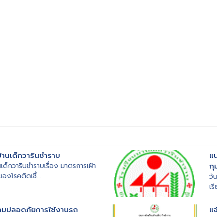
้านเด็กวารินชำราบ
แน
เด็กวารินชำราบเรื่อง มาตรการเฝ้า
กุ
งโรคติดเชื้...
วั
เร
มปลอดภัยการใช้งานรถ
แจ