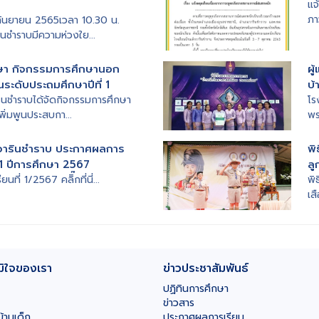
แจ
ภา
 กันยายน 2565เวลา 10.30 น.
นชำราบมีความห่วงใย...
ษา กิจกรรมการศึกษานอก
ผู
นระดับประถมศึกษาปีที่ 1
บ้
รินชำราบได้จัดกิจกรรมการศึกษา
โร
พิ่มพูนประสบกา...
พร
กวารินชำราบ ประกาศผลการ
พ
่ 1 ปีการศึกษา 2567
ลู
ที่ 1/2567 คลิิ๊กที่นี่...
พิ
เส
มิใจของเรา
ข่าวประชาสัมพันธ์
ปฏิทินการศึกษา
ข่าวสาร
บ้านเด็ก
ประกาศผลการเรียน