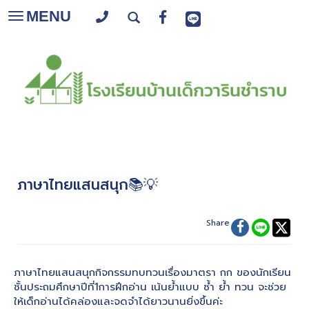
MENU
Toggle
navigation
ภาษาไทยแสนสนุก📚💡
Share
ภาษาไทยแสนสนุกกิจกรรมทบทวนเรื่องมาตรา กก ของนักเรียน
ชั้นประถมศึกษาปีที่1การฝึกอ่าน เน้นย้ำแบบ ซ้ำ ย้ำ ทวน จะช่วย
ให้เด็กอ่านได้คล่องและจดจำได้ยาวนานยิ่งขึ้นค่ะ