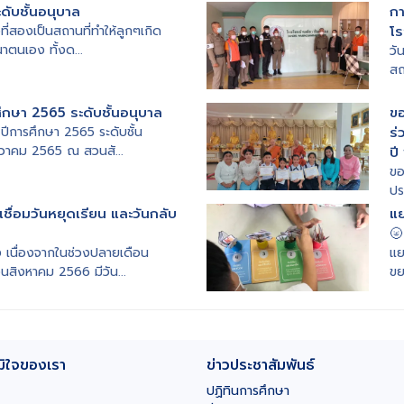
ะดับชั้นอนุบาล
ก
ที่สองเป็นสถานที่ทำให้ลูกๆเกิด
โร
าตนเอง ทั้งด...
วั
สถ
ึกษา 2565 ระดับชั้นอนุบาล
ขอ
ปีการศึกษา 2565 ระดับชั้น
ร่
ธันวาคม 2565 ณ สวนสั...
ปี
ขอ
ปร
เชื่อมวันหยุดเรียน และวันกลับ
แย
🌝
ง เนื่องจากในช่วงปลายเดือน
แย
นสิงหาคม 2566 มีวัน...
ขย
มิใจของเรา
ข่าวประชาสัมพันธ์
ปฏิทินการศึกษา