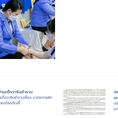
้านเด็กวารินชำราบ
ปร
เด็กวารินชำราบเรื่อง มาตรการเฝ้า
ม
งโรคติดเชื้...
ปร
ม