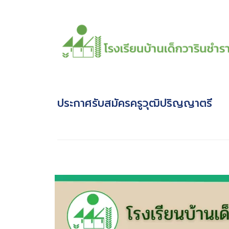
ประกาศรับสมัครครูวุฒิปริญญาตรี