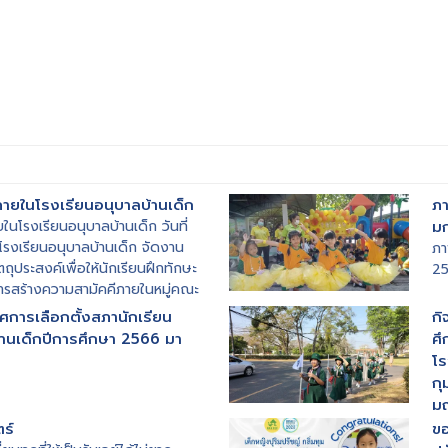
ภายในโรงเรียนอนุบาลบ้านเด็ก
ภา
ในโรงเรียนอนุบาลบ้านเด็ก วันที่
ม
รงเรียนอนุบาลบ้านเด็ก จัดงาน
ภา
ถุประสงค์เพื่อให้นักเรียนฝึกทักษะ
25
ารสร้างความสามัคคีภายในหมู่คณะ
อสุขภาพ รู้แพ้ รู้ชนะ รู้อภัย เพื่อ
การเลือกตั้งสภานักเรียน
กิ
นดีระหว่างพี่และน้อง
้านเด็กปีการศึกษา 2566 มา
ศึ
โร
กุ
มณ
...
ร์
ขอ