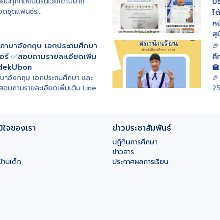
ี่ยนทุกที่ให้เป็นรันเวย์ได้ไม่ยาก
ปร
ดชุดแฟนซีร...
ได
หน
สุ
ขอ
อกภาษาอังกฤษ เอกประถมศึกษา
🎉
กล
อร์ ✅สอบถามรายละเอียดเพิ่ม
ศ
ndekUbon

ภาษาอังกฤษ เอกประถมศึกษา และ
🎉
อบถามรายละเอียดเพิ่มเติม Line
25
มิใจของเรา
ข่าวประชาสัมพันธ์
ปฏิทินการศึกษา
ข่าวสาร
บ้านเด็ก
ประกาศผลการเรียน