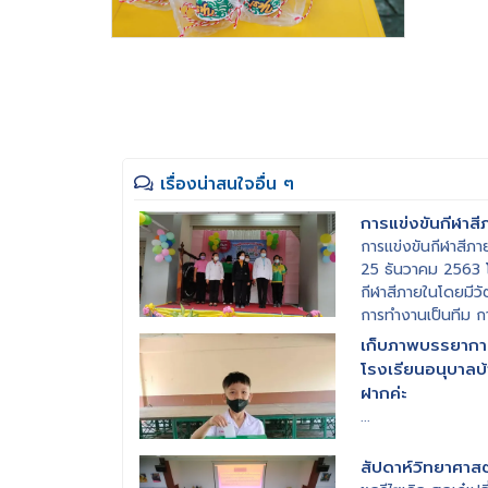
เรื่องน่าสนใจอื่น ๆ
การแข่งขันกีฬาสี
การแข่งขันกีฬาสีภาย
25 ธันวาคม 2563 โ
กีฬาสีภายในโดยมีวัต
การทำงานเป็นทีม ก
และการแข่งขันกีฬาเพื่
เก็บภาพบรรยากาศ
สร้างความสัมพันธ์อั
โรงเรียนอนุบาลบ
ฝากค่ะ
...
สัปดาห์วิทยาศาสต