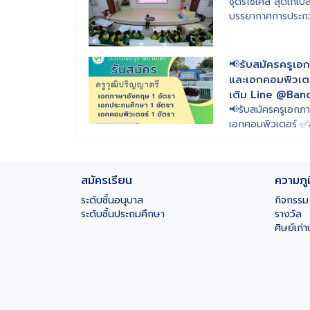
ชุดรีไซเคิล สุดเก๋เปล
บรรยากาศการประกว
📢รับสมัครครูเ
และเอกคอมพิวเต
เติม Line @Ba
📢รับสมัครครูเอก
เอกคอมพิวเตอร์ ✅ส
@BandekUbon
สมัครเรียน
ความภู
ระดับชั้นอนุบาล
กิจกรรม
ระดับชั้นประถมศึกษา
รางวัล
ศิษย์เก่า