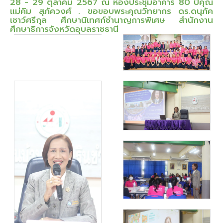
28 - 29 ตุลาคม 2567 ณ ห้องประชุมอาคาร 80 ปีคุณ
แม่คิม สุภัควงศ์ . ขอขอบพระคุณวิทยากร ดร.ดนุภัค
เชาว์ศรีกุล ศึกษานิเทศก์ชำนาญการพิเศษ สำนักงาน
ศึกษาธิการจังหวัดอุบลราชธานี