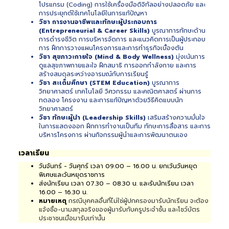
โปรแกรม (Coding) การใช้เครื่องมือดิจิทัลอย่างปลอดภัย และ
การประยุกต์ใช้เทคโนโลยีในการแก้ปัญหา
วิชา การงานอาชีพและทักษะผู้ประกอบการ
(Entrepreneurial & Career Skills)
บูรณาการทักษะด้าน
การดำรงชีวิต การบริหารจัดการ และแนวคิดการเป็นผู้ประกอบ
การ ฝึกการวางแผนโครงการและการทำธุรกิจเบื้องต้น
วิชา สุขภาวะกายใจ (Mind & Body Wellness)
มุ่งเน้นการ
ดูแลสุขภาพกายและใจ ฝึกสมาธิ การออกกำลังกาย และการ
สร้างสมดุลระหว่างอารมณ์กับการเรียนรู้
วิชา สะเต็มศึกษา (STEM Education)
บูรณาการ
วิทยาศาสตร์ เทคโนโลยี วิศวกรรม และคณิตศาสตร์ ผ่านการ
ทดลอง โครงงาน และการแก้ปัญหาด้วยวิธีคิดแบบนัก
วิทยาศาสตร์
วิชา ทักษะผู้นำ (Leadership Skills)
เสริมสร้างความมั่นใจ
ในการแสดงออก ฝึกการทำงานเป็นทีม ทักษะการสื่อสาร และการ
บริหารโครงการ ผ่านกิจกรรมผู้นำและการพัฒนาตนเอง
เวลาเรียน
วันจันทร์ - วันศุกร์ เวลา 09.00 – 16.00 น. ยกเว้นวันหยุด
พิเศษและวันหยุดราชการ
ส่งนักเรียน เวลา 07.30 – 08.30 น. และรับนักเรียน เวลา
16.00 – 16.30 น.
หมายเหตุ
กรณีบุคคลอื่นที่ไม่ใช่ผู้ปกครองมารับนักเรียน จะต้อง
แจ้งชื่อ-นามสกุลจริงของผู้มารับกับครูประจำชั้น และโชว์บัตร
ประชาชนเมื่อมารับเท่านั้น