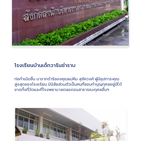
โรงเรียนบ้านเด็กวารินชำราบ
ก่อกำเนิดขึ้น มาจากดำริของคุณแม่คิม สุภัควงศ์ ผู้มีอุปการะคุณ
สูงสุดของโรงเรียน มีนิสัยส่วนตัวเป็นคนที่ชอบทำบุญกุศลอยู่มิได้
ขาดทั้งที่วัดและที่โรงพยาบาลตลอดจนสาธารณะกุศลอื่นๆ